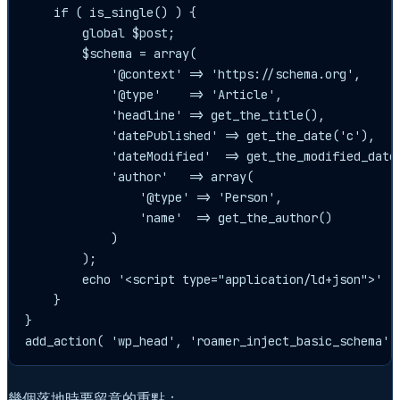
    if ( is_single() ) {

        global $post;

        $schema = array(

            '@context' => 'https://schema.org',

            '@type'    => 'Article',

            'headline' => get_the_title(),

            'datePublished' => get_the_date('c'),

            'dateModified'  => get_the_modified_date(
            'author'   => array(

                '@type' => 'Person',

                'name'  => get_the_author()

            )

        );

        echo '<script type="application/ld+json">' .
    }

}

幾個落地時要留意的重點：