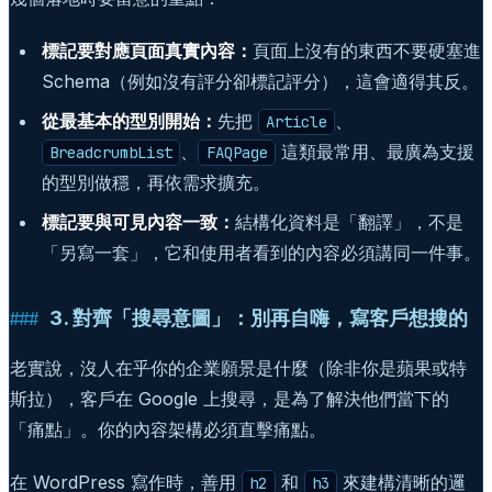
標記要對應頁面真實內容：
頁面上沒有的東西不要硬塞進
Schema（例如沒有評分卻標記評分），這會適得其反。
從最基本的型別開始：
先把
、
Article
、
這類最常用、最廣為支援
BreadcrumbList
FAQPage
的型別做穩，再依需求擴充。
標記要與可見內容一致：
結構化資料是「翻譯」，不是
「另寫一套」，它和使用者看到的內容必須講同一件事。
3. 對齊「搜尋意圖」：別再自嗨，寫客戶想搜的
老實說，沒人在乎你的企業願景是什麼（除非你是蘋果或特
斯拉），客戶在 Google 上搜尋，是為了解決他們當下的
「痛點」。你的內容架構必須直擊痛點。
在 WordPress 寫作時，善用
和
來建構清晰的邏
h2
h3