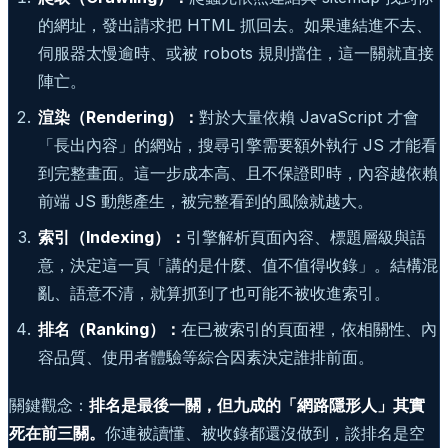
的網址，發出請求把 HTML 抓回去。如果連結進不去、
伺服器太慢逾時、或被 robots 規則擋住，這一關就直接
陣亡。
渲染（Rendering）：
對於大量依賴 JavaScript 才會
「長出內容」的網站，搜尋引擎需要額外執行 JS 才能看
到完整畫面。這一步成本高、且不保證即時，內容越依賴
前端 JS 動態產生，被完整看到的風險就越大。
索引（Indexing）：
引擎解析頁面內容、標題層級與語
意，決定這一頁「講的是什麼、值不值得收錄」。結構混
亂、語意不清，就算抓到了也可能不被收進索引。
排名（Ranking）：
在已被索引的頁面裡，依相關性、內
容品質、使用者體驗等綜合因素決定誰排前面。
關鍵觀念：
排名是最後一關，但九成的「網路隱形人」其實
死在前三關。
你連被讀懂、被收錄都還沒做到，談排名是空