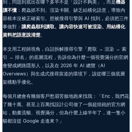
到，問題到底出在哪？多半不是「設計不夠美」，而是
機器
讀不懂
：爬蟲抓不到、渲染卡關、缺乏結構化語意，導致內
容根本沒被正確索引。想被搜尋引擎與 AI 找到，必須把三件
事做對：
讓爬蟲順利讀取、讓內容快速可被渲染、用結構化
資料把語意說清楚
。
本文用工程師視角，白話拆解搜尋引擎「爬取 → 渲染 → 索
引 → 排名」的底層流程，告訴你為什麼一個視覺滿分的官網
會變成網路隱形人，以及在 2026 年 AI 總覽（AI
Overviews）與生成式搜尋當道的環境下，該從哪三個底層
架構動手優化。
每個月總會有幾個客戶愁眉苦臉地跑來找我：「Eric，我們花
了幾十萬、甚至上百萬找設計公司做了一個超炫砲的官方網
站，動畫流暢、視覺滿分，但為什麼上線半年了，連一隻小
貓都沒從 Google 走進來？」