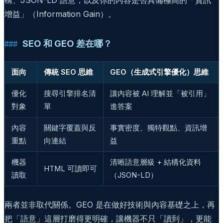
構、JSON-LD 語意，以及你的內容是否具備極高的「資訊
增益」（Information Gain）。
SEO 和 GEO 差在哪？
面向
傳統 SEO 思維
GEO（生成式引擎優化）思維
優化
搜尋引擎排名清
讓內容被 AI 理解並「被引用」
對象
單
進答案
內容
關鍵字覆蓋與反
事實密度、獨特觀點、資訊增
重點
向連結
益
機器
清晰語意層級 + 結構化資料
HTML 可讀即可
讀取
（JSON-LD）
兩者並非取代關係。GEO 是在做好技術與內容基礎之上，再
把「語意」這層打磨得更明確，讓機器不只「讀到」，更能