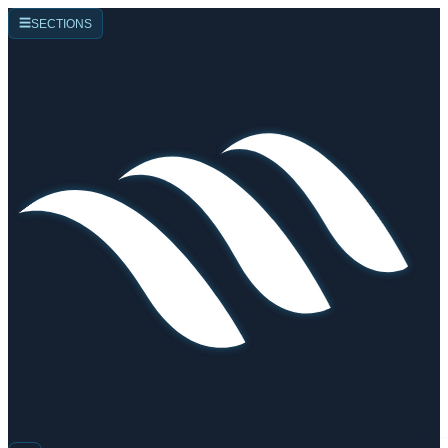
☰
SECTIONS