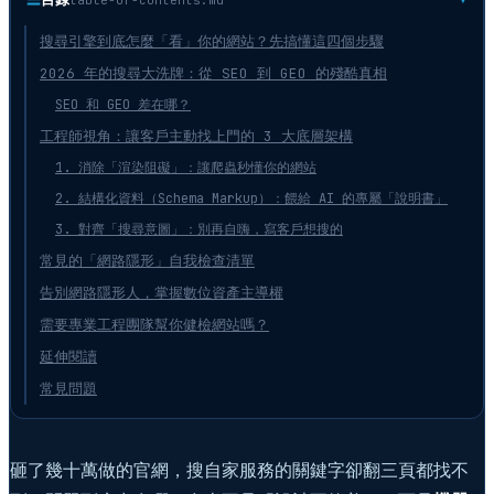
搜尋引擎到底怎麼「看」你的網站？先搞懂這四個步驟
2026 年的搜尋大洗牌：從 SEO 到 GEO 的殘酷真相
SEO 和 GEO 差在哪？
工程師視角：讓客戶主動找上門的 3 大底層架構
1. 消除「渲染阻礙」：讓爬蟲秒懂你的網站
2. 結構化資料（Schema Markup）：餵給 AI 的專屬「說明書」
3. 對齊「搜尋意圖」：別再自嗨，寫客戶想搜的
常見的「網路隱形」自我檢查清單
告別網路隱形人，掌握數位資產主導權
需要專業工程團隊幫你健檢網站嗎？
延伸閱讀
常見問題
砸了幾十萬做的官網，搜自家服務的關鍵字卻翻三頁都找不