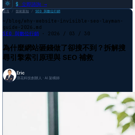
$
立即諮詢 →
首頁
/
技術新知
/
SEO 與數位行銷
~/blog/why-website-invisible-seo-layman-
guide-2026.md
SEO 與數位行銷
·
2026 / 03 / 30
為什麼網站砸錢做了卻搜不到？拆解搜
尋引擎索引原理與 SEO 補救
Eric
浪花科技創辦人 · AI 架構師