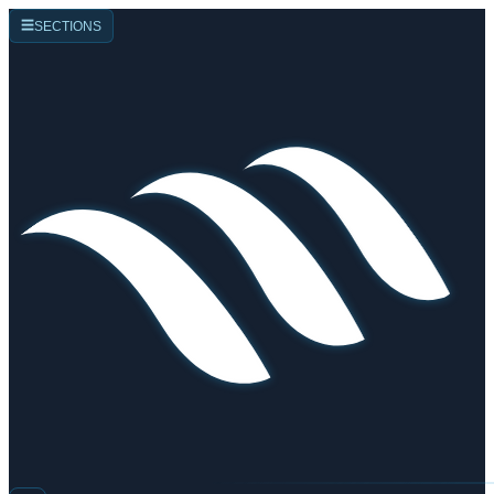
☰
SECTIONS