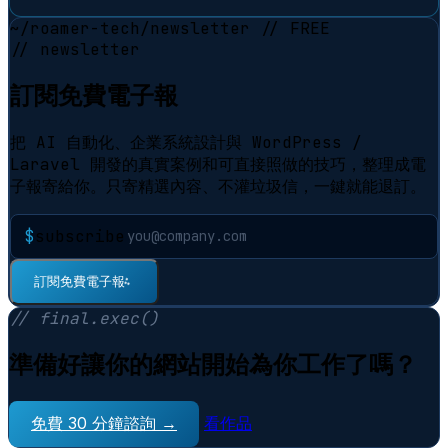
~/roamer-tech/newsletter
// FREE
// newsletter
訂閱免費電子報
把 AI 自動化、企業系統設計與 WordPress /
Laravel 開發的真實案例和可直接照做的技巧，整理成電
子報寄給你。只寄精選內容、不灌垃圾信，一鍵就能退訂。
$
subscribe
⠋
訂閱免費電子報
// final.exec()
準備好讓你的網站開始為你工作了嗎？
免費 30 分鐘諮詢 →
看作品