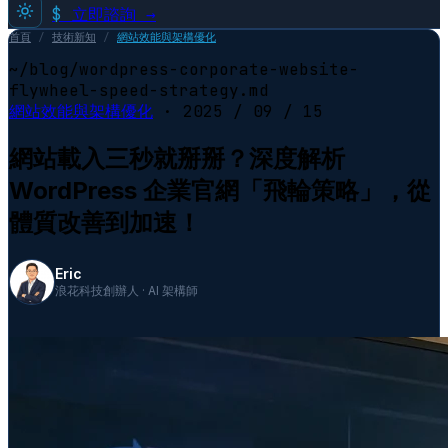
$
立即諮詢 →
首頁
/
技術新知
/
網站效能與架構優化
~/blog/wordpress-corporate-website-
flywheel-speed-strategy.md
網站效能與架構優化
·
2025 / 09 / 15
網站載入三秒就掰掰？深度解析
WordPress 企業官網「飛輪策略」，從
體質改善到加速！
Eric
浪花科技創辦人 · AI 架構師