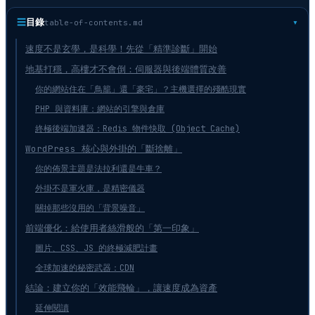
☰
目錄
table-of-contents.md
速度不是玄學，是科學！先從「精準診斷」開始
地基打穩，高樓才不會倒：伺服器與後端體質改善
你的網站住在「鳥籠」還「豪宅」？主機選擇的殘酷現實
PHP 與資料庫：網站的引擎與倉庫
終極後端加速器：Redis 物件快取 (Object Cache)
WordPress 核心與外掛的「斷捨離」
你的佈景主題是法拉利還是牛車？
外掛不是軍火庫，是精密儀器
關掉那些沒用的「背景噪音」
前端優化：給使用者絲滑般的「第一印象」
圖片、CSS、JS 的終極減肥計畫
全球加速的秘密武器：CDN
結論：建立你的「效能飛輪」，讓速度成為資產
延伸閱讀