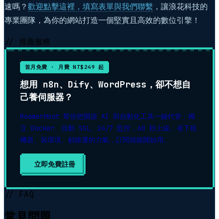
速嗎？
歡迎點擊這裡，填寫表單與我們聯繫
，讓浪花科技的
專業團隊，為你的網站打造一個堅實且高效的數位引擎！
// 推薦服務
首月免費 · 月費 NT$249 起
想用 n8n、Dify、WordPress，卻不想自
己養伺服器？
RoamerHost 幫你把開源 AI 與自動化工具一鍵代管：獨
立 Docker、自動 SSL、24/7 監控，60 秒上線。省下租
機器、裝環境、顧維運的力氣，訂閱就能開始用。
立即免費註冊
// FAQ
常見問題