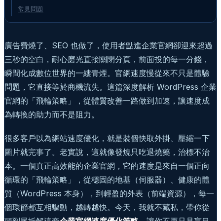
常見問題
廣告費燒了、SEO 也做了，使用者點進企業官網卻迎來超過
三秒的空白，耐心磨光直接關閉分頁，前面投的每一分錢，
瞬間化成數位世界的一縷青煙。官網速度慢從來不只是體驗
問題，它直接等於商機流失。這篇深度解析 WordPress 企業
官網的「飛輪策略」，從體質改善一路做到加速，讓速度成
為轉換的助力而不是阻力。
很多客戶以為網站速度優化，就是裝個快取外掛、壓縮一下
圖片就完事了。老實說，這就像發燒只吃退燒藥，治標不治
本。一個真正高效能的企業官網，它的速度是來自一個正向
循環的「飛輪策略」，從穩固的地基（伺服器）、健康的體
質（WordPress 本身），到輕盈的外表（前端資源），每一
個環節都互相驅動，越轉越快。今天，我就不藏私，帶你從
頭到尾拆解這套
企業官網速度優化策略
，讓你不再只是盲目