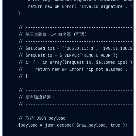
        return new WP_Error( 'invalid_signature', 'S
    }

    // ----------------------------------------------
    // 第三道防線：IP 白名單 (可選)

    // ----------------------------------------------
    // $allowed_ips = ['203.0.113.1', '198.51.100.2']
    // $request_ip = $_SERVER['REMOTE_ADDR'];

    // if ( ! in_array($request_ip, $allowed_ips) ) {
    //     return new WP_Error( 'ip_not_allowed', 'IP
    // }

    // ----------------------------------------------
    // 所有驗證通過！

    // ----------------------------------------------
    // 取得 JSON payload

    $payload = json_decode( $raw_payload, true );
