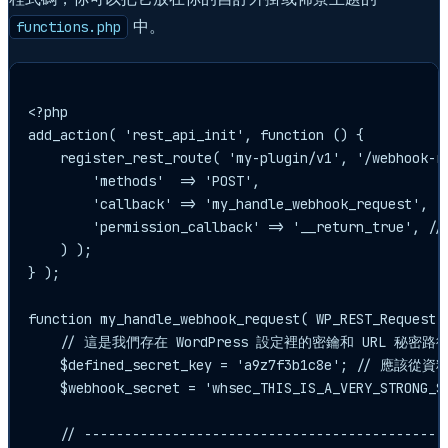
中。
functions.php
<?php

add_action( 'rest_api_init', function () {

    register_rest_route( 'my-plugin/v1', '/webhook-re
        'methods'  => 'POST',

        'callback' => 'my_handle_webhook_request',

        'permission_callback' => '__return_tr
    ) );

} );

function my_handle_webhook_request( WP_REST_Request $
    // 這是我們存在 WordPress 設定裡的密鑰和 URL 秘密路徑
    $defined_secret_key = 'a9z7f3b1c8e'; // 應該
    $webhook_secret = 'whsec_THIS_IS_A_VERY_STRO
    // ----------------------------------------------