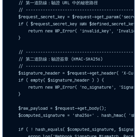
    // 第一道防線：驗證 URL 中的秘密路徑

    // ----------------------------------------------
    $request_secret_key = $request->get_param('secret
    if ( $request_secret_key !== $defined_secret_key 
        return new WP_Error( 'invalid_key', 'Invalid 
    }

    // ----------------------------------------------
    // 第二道防線：驗證簽章 (HMAC-SHA256)

    // ----------------------------------------------
    $signature_header = $request->get_header( 'X-Cust
    if ( empty( $signature_header ) ) {

        return new WP_Error( 'no_signature', 'Signatu
    }

    $raw_payload = $request->get_body();

    $computed_signature = 'sha256=' . hash_hmac( 'sha
    if ( ! hash_equals( $computed_signature, $signatu
        error_log('Webhook Signature Mismatch. Recei