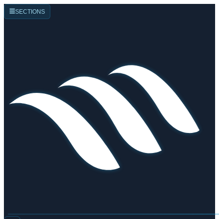
☰
SECTIONS