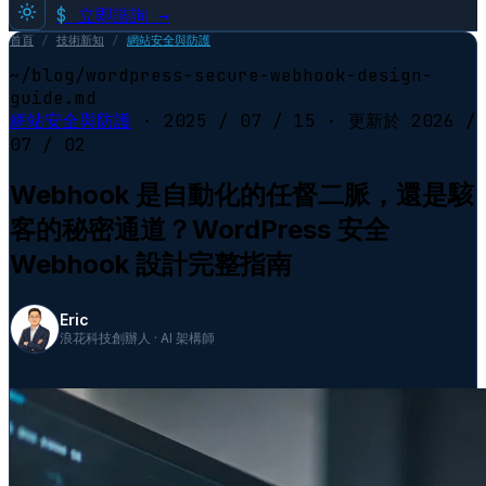
$
立即諮詢 →
首頁
/
技術新知
/
網站安全與防護
~/blog/wordpress-secure-webhook-design-
guide.md
網站安全與防護
·
2025 / 07 / 15
· 更新於
2026 /
07 / 02
Webhook 是自動化的任督二脈，還是駭
客的秘密通道？WordPress 安全
Webhook 設計完整指南
Eric
浪花科技創辦人 · AI 架構師