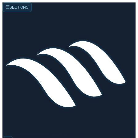
☰
SECTIONS