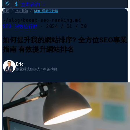
$
立即諮詢 →
首頁
/
技術新知
/
SEO 與數位行銷
~/blog/boost-seo-ranking.md
SEO 與數位行銷
·
2024 / 01 / 30
如何提升我的網站排序? 全方位SEO專業
指南 有效提升網站排名
Eric
浪花科技創辦人 · AI 架構師