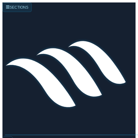
☰
SECTIONS