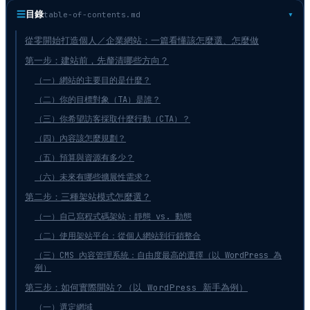
☰
目錄
table-of-contents.md
從零開始打造個人／企業網站：一篇看懂該怎麼選、怎麼做
第一步：建站前，先釐清哪些方向？
（一）網站的主要目的是什麼？
（二）你的目標對象（TA）是誰？
（三）你希望訪客採取什麼行動（CTA）？
（四）內容該怎麼規劃？
（五）預算與資源有多少？
（六）未來有哪些擴展性需求？
第二步：三種架站模式怎麼選？
（一）自己寫程式碼架站：靜態 vs. 動態
（二）使用架站平台：從個人網站到行銷整合
（三）CMS 內容管理系統：自由度最高的選擇（以 WordPress 為
例）
第三步：如何實際開站？（以 WordPress 新手為例）
（一）選定網域