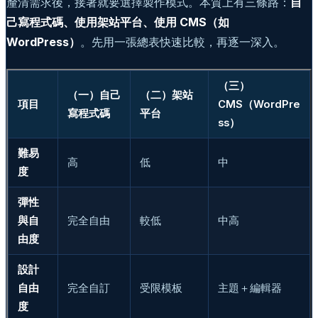
釐清需求後，接著就要選擇製作模式。本質上有三條路：
自
己寫程式碼、使用架站平台、使用 CMS（如
WordPress）
。先用一張總表快速比較，再逐一深入。
（三）
（一）自己
（二）架站
項目
CMS（WordPre
寫程式碼
平台
ss）
難易
高
低
中
度
彈性
與自
完全自由
較低
中高
由度
設計
自由
完全自訂
受限模板
主題＋編輯器
度