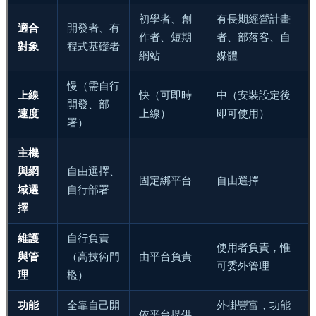
初學者、創
有長期經營計畫
適合
開發者、有
作者、短期
者、部落客、自
對象
程式基礎者
網站
媒體
慢（需自行
上線
快（可即時
中（安裝設定後
開發、部
速度
上線）
即可使用）
署）
主機
與網
自由選擇、
固定綁平台
自由選擇
域選
自行部署
擇
維護
自行負責
使用者負責，惟
與管
（高技術門
由平台負責
可委外管理
理
檻）
功能
全靠自己開
外掛豐富，功能
依平台提供