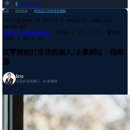
$
立即諮詢 →
首頁
/
技術新知
/
網頁設計與使用者體驗
~/blog/how-to-build-a-website-complete-
guide.md
網頁設計與使用者體驗
·
2025 / 07 / 27
· 更新於
2026 / 07 / 24
從零開始打造你的個人/企業網站：指南
篇
Eric
浪花科技創辦人 · AI 架構師