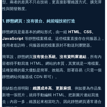
型。兩者的差異不只在技術，更直接影響維護方式、擴充彈
性與開發難度。
1. 靜態網頁：沒有後台、純前端技術打造
靜態網頁是最基本的網站形式，由一組
HTML、CSS、
JavaScript
等靜態檔案構成。這些檔案直接存在伺服器上，
使用者造訪時，伺服器就把檔案原封不動送到瀏覽器。
簡單說，靜態網頁
沒有後台系統、沒有資料庫連結
，所有內
容都得手動寫進 HTML。網站的本質，其實就是一堆檔案。
這種架構的最大優點是簡單、效能高、部署容易（只需一個
靜態網站伺服器或 CDN 即可）。
但缺點也很明顯：
維護成本高、更新麻煩
。例如要為作品集
新增一張照片，就得手動編輯 HTML、把新圖片連結寫進
去；內容一多，維護起來相當吃力。因此靜態網頁通常適合