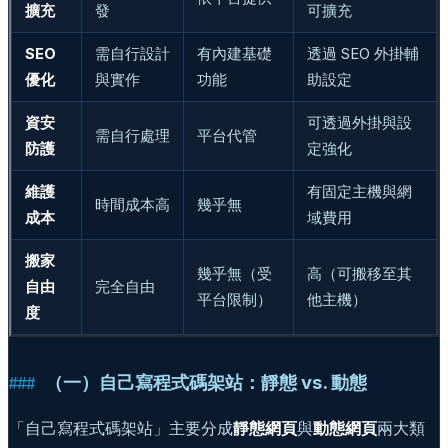
擴充
發
可擴充
SEO
需自行設計
有內建基礎
透過 SEO 外掛輔
優化
與實作
功能
助設定
資安
可透過外掛與設
需自行處理
平台代管
防護
定強化
維護
有固定主機與網
時間成本高
幾乎無
成本
域費用
搬家
幾乎無（受
高（可搬移至其
自由
完全自由
平台限制）
他主機）
度
（一）自己寫程式碼架站：靜態 vs. 動態
「自己寫程式碼架站」主要分成
靜態網頁
與
動態網頁
兩大類