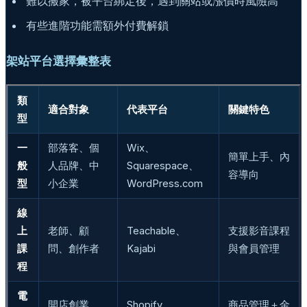
難以搬家，被平台綁定後，遇到關站或漲價時風險高
有些進階功能需額外付費解鎖
架站平台選擇彙整表
類
適合對象
代表平台
關鍵特色
型
一
部落客、個
Wix、
簡單上手、內
般
人品牌、中
Squarespace、
容導向
型
小企業
WordPress.com
線
上
老師、顧
Teachable、
支援影音課程
課
問、創作者
Kajabi
與會員管理
程
電
開店創業
Shopify、
商品管理＋金