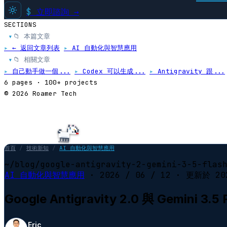
$
立即諮詢 →
SECTIONS
📁 本篇文章
▸
▸
← 返回文章列表
▸
AI 自動化與智慧應用
📁 相關文章
▸
▸
自己動手做一個...
▸
Codex 可以生成...
▸
Antigravity 跟...
6 pages · 100+ projects
© 2026 Roamer Tech
首頁
/
技術新知
/
AI 自動化與智慧應用
~/blog/google-antigravity-2-gemini-3-5-flas
AI 自動化與智慧應用
·
2026 / 06 / 12
· 更新於
20
Google Antigravity 2.0 與 Gemi
Eric