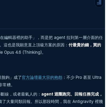
2026 年 6 月查證）
情境選型指南（Use Case × 模型 × 方
案）
日常資料蒐集、文件處理、行政自動化 →
Flash + Ultra 入門檔
軟體團隊的主力開發 → Claude Code 為主、
Antigravity 為輔
編輯器裡的助手」，而是把 agent 拉到第一層介面的任
前端密集、需要瀏覽器自動驗證 →
擊。這也是我願意直上頂級方案的原因：
付最貴的錢，買的
Antigravity 2.0
us 4.6 (Thinking)。
非工程師的知識工作者 → Desktop App +
Skills
預算有限的觀望者 → Pro 檔先試水溫
結論：等 Gemini 3.5 Pro 端出什麼菜
用量脫鉤」成了
官方論壇最大宗的抱怨
：不少 Pro 甚至 Ultra
資料來源與延伸連結
非常糟。
延伸閱讀
本系列延伸閱讀
一半斷線，或者最氣人的：
agent 迴圈跑完、回報任務完成，
常見問題
了大量同類回報。所以那段時間，我在 Antigravity 裡幾