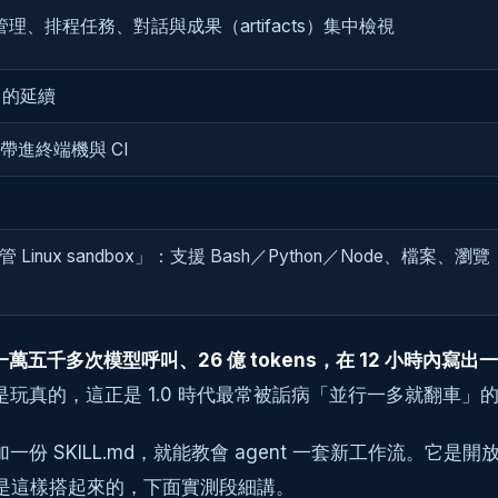
管理、排程任務、對話與成果（artifacts）集中檢視
.0 的延續
 帶進終端機與 CI
+ 託管 Linux sandbox」：支援 Bash／Python／Node、檔案、瀏
t、一萬五千多次模型呼叫、26 億 tokens，在 12 小時內寫
ion）是玩真的，這正是 1.0 時代最常被詬病「並行一多就翻車」
 SKILL.md，就能教會 agent 一套新工作流。它是開放標準（與 
程就是這樣搭起來的，下面實測段細講。