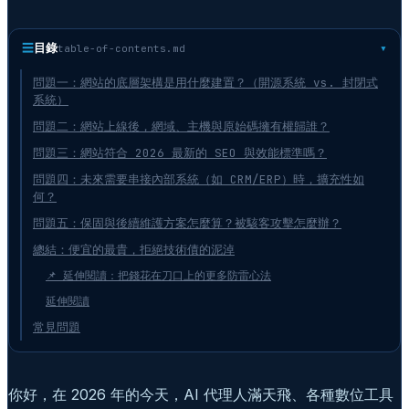
☰
目錄
table-of-contents.md
問題一：網站的底層架構是用什麼建置？（開源系統 vs. 封閉式
系統）
問題二：網站上線後，網域、主機與原始碼擁有權歸誰？
問題三：網站符合 2026 最新的 SEO 與效能標準嗎？
問題四：未來需要串接內部系統（如 CRM/ERP）時，擴充性如
何？
問題五：保固與後續維護方案怎麼算？被駭客攻擊怎麼辦？
總結：便宜的最貴，拒絕技術債的泥淖
📌 延伸閱讀：把錢花在刀口上的更多防雷心法
延伸閱讀
常見問題
你好，在 2026 年的今天，AI 代理人滿天飛、各種數位工具