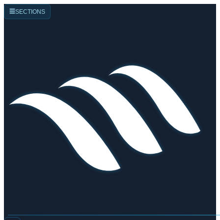
☰
SECTIONS