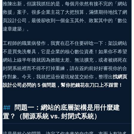
推陳出新，但讓我抓狂的是，每個月依然有接不完的「網站
救援」案子。很多企業主花了大把預算，滿懷期待地找了網
頁設計公司，最後卻收到一個金玉其外、敗絮其中的「數位
違章建築」。
工程師的職業病發作，我實在忍不住要碎唸一下：架設網站
不是買免洗餐具，它是企業的核心數位資產！如果你不希望
網站上線半年後就因為效能太差、無法擴充，或者被綁死在
封閉系統裡而不得不打掉重練，請在簽約前好好審視你的合
作對象。今天，我就把這份避坑秘笈交給你，整理出
找網頁
設計公司必問的 5 個問題，幫你把錢花在刀口上不踩雷！
問題一：網站的底層架構是用什麼建
置？（開源系統 vs. 封閉式系統）
這是最核心的問題，決定了你未來的自由度。市面上有許多