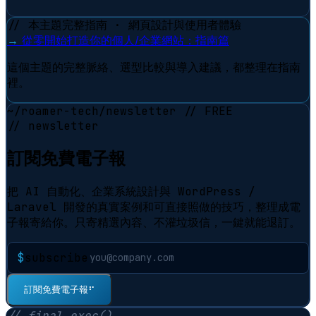
// 本主題完整指南 · 網頁設計與使用者體驗
→
從零開始打造你的個人/企業網站：指南篇
這個主題的完整脈絡、選型比較與導入建議，都整理在指南
裡。
~/roamer-tech/newsletter
// FREE
// newsletter
訂閱免費電子報
把 AI 自動化、企業系統設計與 WordPress /
Laravel 開發的真實案例和可直接照做的技巧，整理成電
子報寄給你。只寄精選內容、不灌垃圾信，一鍵就能退訂。
$
subscribe
⠋
訂閱免費電子報
// final.exec()