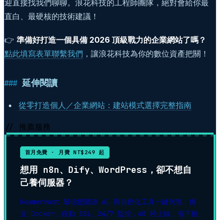
迎直接找我們聊聊。浪花科技的工程師團隊，絕對會給你最
直白、最硬核的技術建議！
👉
準備好打造一個具備 2026 頂級戰力的企業網站了嗎？
點此填寫表單聯繫我們
，讓浪花科技為你的數位資產把關！
延伸閱讀
從零打造個人／企業網站：建站模式選擇完整指南
// 推薦服務
首月免費 · 月費 NT$249 起
想用 n8n、Dify、WordPress，卻不想自
己養伺服器？
RoamerHost 幫你把開源 AI 與自動化工具一鍵代管：獨
立 Docker、自動 SSL、24/7 監控，60 秒上線。省下租