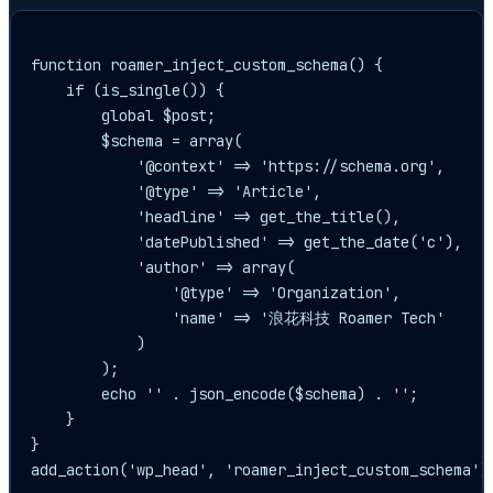
function roamer_inject_custom_schema() {

    if (is_single()) {

        global $post;

        $schema = array(

            '@context' => 'https://schema.org',

            '@type' => 'Article',

            'headline' => get_the_title(),

            'datePublished' => get_the_date('c'),

            'author' => array(

                '@type' => 'Organization',

                'name' => '浪花科技 Roamer Tech'

            )

        );

        echo '' . json_encode($schema) . '';

    }

}
