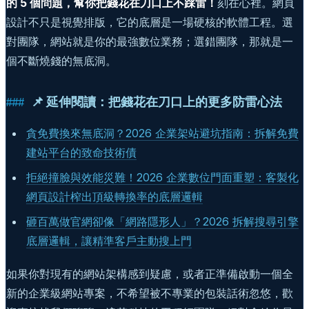
的 5 個問題，幫你把錢花在刀口上不踩雷！
刻在心裡。網頁
設計不只是視覺排版，它的底層是一場硬核的軟體工程。選
對團隊，網站就是你的最強數位業務；選錯團隊，那就是一
個不斷燒錢的無底洞。
📌 延伸閱讀：把錢花在刀口上的更多防雷心法
貪免費換來無底洞？2026 企業架站避坑指南：拆解免費
建站平台的致命技術債
拒絕撞臉與效能災難！2026 企業數位門面重塑：客製化
網頁設計榨出頂級轉換率的底層邏輯
砸百萬做官網卻像「網路隱形人」？2026 拆解搜尋引擎
底層邏輯，讓精準客戶主動搜上門
如果你對現有的網站架構感到疑慮，或者正準備啟動一個全
新的企業級網站專案，不希望被不專業的包裝話術忽悠，歡