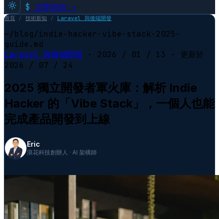
$
立即諮詢 →
首頁
/
技術新知
/
Laravel 與後端開發
~/blog/indie-hacker-vibe-stack-2025-
guide.md
Laravel 與後端開發
·
2026 / 01 / 13
· 更新於
2026 / 07 / 24
2025 獨立開發者軍火庫：解析 Indie
Hacker 的「Vibe Stack」，一個人也能
完成產品開發到上線
Eric
浪花科技創辦人 · AI 架構師