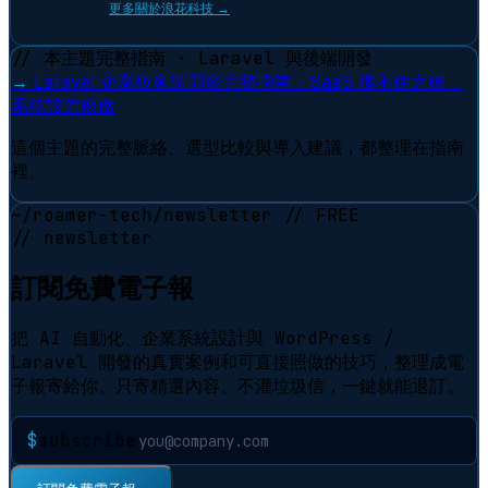
更多關於浪花科技 →
// 本主題完整指南 · Laravel 與後端開發
→
Laravel 企業級客製開發完整指南：SaaS 撐不住之後，
系統該怎麼做
這個主題的完整脈絡、選型比較與導入建議，都整理在指南
裡。
~/roamer-tech/newsletter
// FREE
// newsletter
訂閱免費電子報
把 AI 自動化、企業系統設計與 WordPress /
Laravel 開發的真實案例和可直接照做的技巧，整理成電
子報寄給你。只寄精選內容、不灌垃圾信，一鍵就能退訂。
$
subscribe