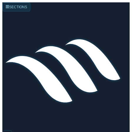
☰
SECTIONS