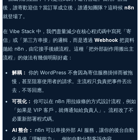
後，誰寄歡迎信？當訂單成立後，誰通知團隊？這時候
n8n
就登場了。
在 Vibe Stack 中，我們盡量減少在核心程式碼中寫死「寄
信」或「第三方串接」的邏輯，而是透過
Webhook
把資料
拋給 n8n，由它接手後續流程。這種「把外部副作用搬出主
流程」的做法有幾個明顯好處：
解耦：
你的 WordPress 不會因為寄信服務掛掉而被拖
慢，甚至阻塞使用者的請求。主流程只負責把事件丟出
去，不等回應。
可視化：
你可以在 n8n 用拉線條的方式設計流程，例如
「如果是 VIP 客戶，就傳通知給負責人」。流程改了不
必重新部署程式碼。
AI 整合：
n8n 可以串接外部 AI 服務，讓你的後台自動
化具備「理解能力」，例如自動分類客訴內容。