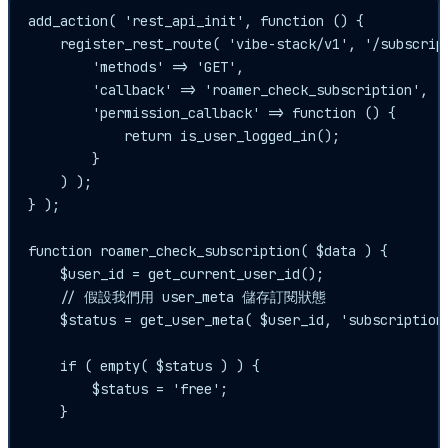
add_action( 'rest_api_init', function () {

    register_rest_route( 'vibe-stack/v1', '/subscript
        'methods' => 'GET',

        'callback' => 'roamer_check_subscription',

        'permission_callback' => function () {

            return is_user_logged_in();

        }

    ) );

} );

function roamer_check_subscription( $data ) {

    $user_id = get_current_user_id();

    // 假設我們用 user_meta 儲存訂閱狀態

    $status = get_user_meta( $user_id, 'subscription_
    if ( empty( $status ) ) {

        $status = 'free';

    }
