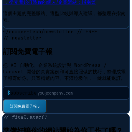
→
從零開始打造你的個人/企業網站：指南篇
這個主題的完整脈絡、選型比較與導入建議，都整理在指南
裡。
~/roamer-tech/newsletter
// FREE
// newsletter
訂閱免費電子報
把 AI 自動化、企業系統設計與 WordPress /
Laravel 開發的真實案例和可直接照做的技巧，整理成電
子報寄給你。只寄精選內容、不灌垃圾信，一鍵就能退訂。
$
subscribe
⠋
訂閱免費電子報
// final.exec()
準備好讓你的網站開始為你工作了嗎？