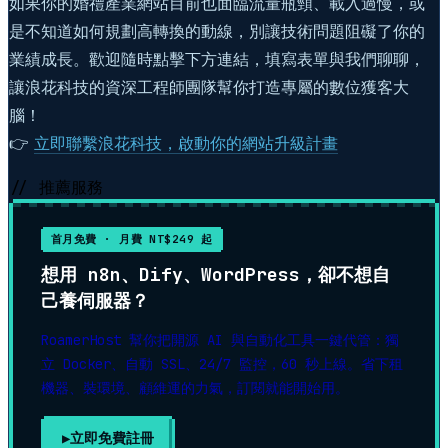
如果你的婚禮產業網站目前也面臨流量瓶頸、載入過慢，或
是不知道如何規劃高轉換的動線，別讓技術問題阻礙了你的
業績成長。歡迎隨時點擊下方連結，填寫表單與我們聊聊，
讓浪花科技的資深工程師團隊幫你打造專屬的數位獲客大
腦！
👉
立即聯繫浪花科技，啟動你的網站升級計畫
// 推薦服務
首月免費 · 月費 NT$249 起
想用 n8n、Dify、WordPress，卻不想自
己養伺服器？
RoamerHost 幫你把開源 AI 與自動化工具一鍵代管：獨
立 Docker、自動 SSL、24/7 監控，60 秒上線。省下租
機器、裝環境、顧維運的力氣，訂閱就能開始用。
立即免費註冊
▶