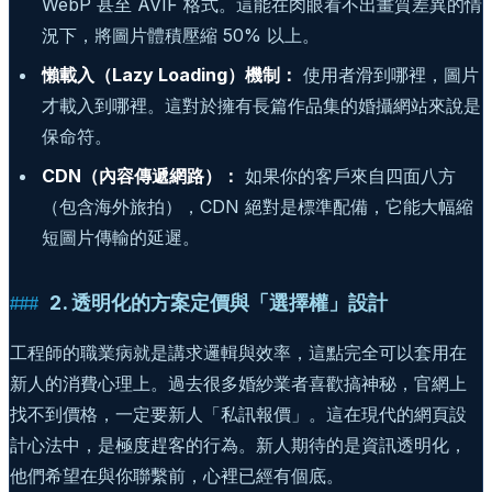
WebP 甚至 AVIF 格式。這能在肉眼看不出畫質差異的情
況下，將圖片體積壓縮 50% 以上。
懶載入（Lazy Loading）機制：
使用者滑到哪裡，圖片
才載入到哪裡。這對於擁有長篇作品集的婚攝網站來說是
保命符。
CDN（內容傳遞網路）：
如果你的客戶來自四面八方
（包含海外旅拍），CDN 絕對是標準配備，它能大幅縮
短圖片傳輸的延遲。
2. 透明化的方案定價與「選擇權」設計
工程師的職業病就是講求邏輯與效率，這點完全可以套用在
新人的消費心理上。過去很多婚紗業者喜歡搞神秘，官網上
找不到價格，一定要新人「私訊報價」。這在現代的網頁設
計心法中，是極度趕客的行為。新人期待的是資訊透明化，
他們希望在與你聯繫前，心裡已經有個底。