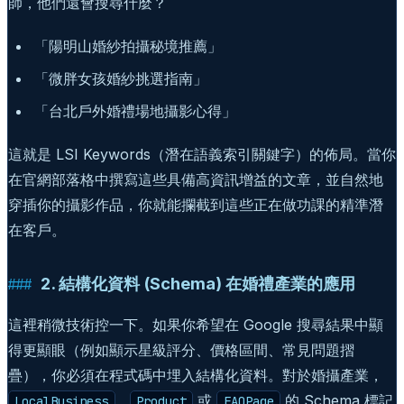
師，他們還會搜尋什麼？
「陽明山婚紗拍攝秘境推薦」
「微胖女孩婚紗挑選指南」
「台北戶外婚禮場地攝影心得」
這就是 LSI Keywords（潛在語義索引關鍵字）的佈局。當你
在官網部落格中撰寫這些具備高資訊增益的文章，並自然地
穿插你的攝影作品，你就能攔截到這些正在做功課的精準潛
在客戶。
2. 結構化資料 (Schema) 在婚禮產業的應用
這裡稍微技術控一下。如果你希望在 Google 搜尋結果中顯
得更顯眼（例如顯示星級評分、價格區間、常見問題摺
疊），你必須在程式碼中埋入結構化資料。對於婚攝產業，
、
或
的 Schema 標記
LocalBusiness
Product
FAQPage