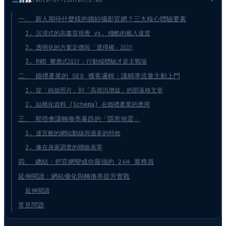
一、 新人期待什麼樣的婚紗攝影官網？三大核心體驗要素
1. 沉浸式的高畫質視覺 vs. 殘酷的載入速度
2. 透明化的方案定價與「選擇權」設計
3. RWD 響應式設計：行動端體驗才是主戰場
二、 婚禮產業的 SEO 獲客邏輯：讓精準流量主動上門
1. 從「純放照片」到「高資訊增益」的部落格文章
2. 結構化資料 (Schema) 在婚禮產業的應用
三、 那些會讓轉換率暴跌的「隱形地雷」
1. 迷宮般的網站動線與過多的特效
2. 像在身家調查的聯絡表單
四、 總結：把官網變成你最強的 24H 業務員
延伸閱讀：網站優化與轉換率提升實戰
延伸閱讀
常見問題