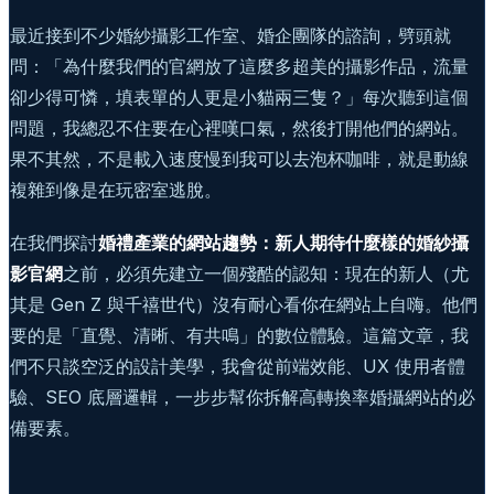
最近接到不少婚紗攝影工作室、婚企團隊的諮詢，劈頭就
問：「為什麼我們的官網放了這麼多超美的攝影作品，流量
卻少得可憐，填表單的人更是小貓兩三隻？」每次聽到這個
問題，我總忍不住要在心裡嘆口氣，然後打開他們的網站。
果不其然，不是載入速度慢到我可以去泡杯咖啡，就是動線
複雜到像是在玩密室逃脫。
在我們探討
婚禮產業的網站趨勢：新人期待什麼樣的婚紗攝
影官網
之前，必須先建立一個殘酷的認知：現在的新人（尤
其是 Gen Z 與千禧世代）沒有耐心看你在網站上自嗨。他們
要的是「直覺、清晰、有共鳴」的數位體驗。這篇文章，我
們不只談空泛的設計美學，我會從前端效能、UX 使用者體
驗、SEO 底層邏輯，一步步幫你拆解高轉換率婚攝網站的必
備要素。