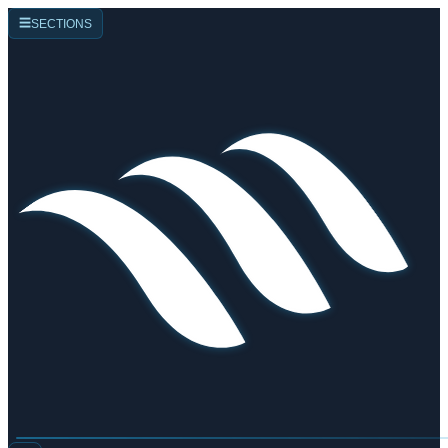
☰
SECTIONS