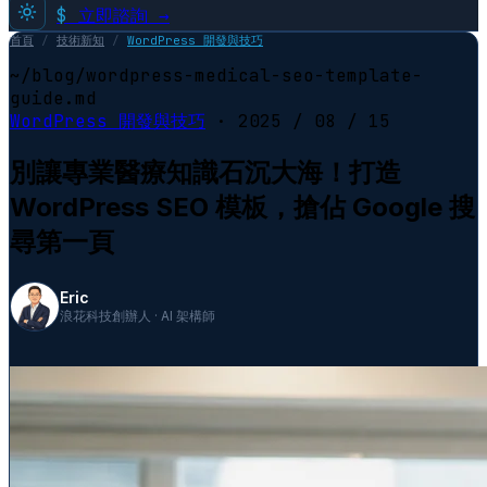
$
立即諮詢 →
首頁
/
技術新知
/
WordPress 開發與技巧
~/blog/wordpress-medical-seo-template-
guide.md
WordPress 開發與技巧
·
2025 / 08 / 15
別讓專業醫療知識石沉大海！打造
WordPress SEO 模板，搶佔 Google 搜
尋第一頁
Eric
浪花科技創辦人 · AI 架構師