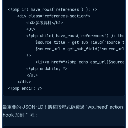
<?php if( have_rows('references') ): ?>

    <div class="references-section">

        <h3>參考資料</h3>

        <ul>

        <?php while( have_rows('references') ): the_r
            $source_title = get_sub_field('source_tit
            $source_url = get_sub_field('source_url')
        ?>

            <li><a href="<?php echo esc_url($source_
        <?php endwhile; ?>

        </ul>

    </div>

最重要的 JSON-LD！將這段程式碼透過 `wp_head` action
hook 加到 `` 裡：