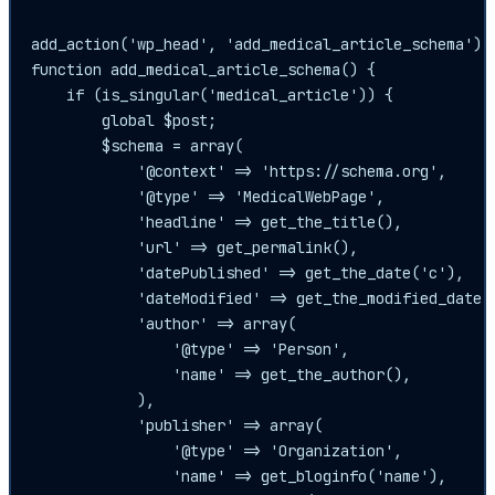
add_action('wp_head', 'add_medical_article_schema');

function add_medical_article_schema() {

    if (is_singular('medical_article')) {

        global $post;

        $schema = array(

            '@context' => 'https://schema.org',

            '@type' => 'MedicalWebPage',

            'headline' => get_the_title(),

            'url' => get_permalink(),

            'datePublished' => get_the_date('c'),

            'dateModified' => get_the_modified_date('
            'author' => array(

                '@type' => 'Person',

                'name' => get_the_author(),

            ),

            'publisher' => array(

                '@type' => 'Organization',

                'name' => get_bloginfo('name'),
