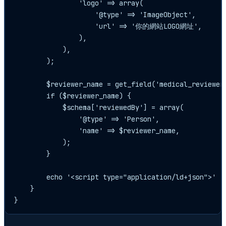
                'logo' => array(

                    '@type' => 'ImageObject',

                    'url' => '你的網站LOGO網址',

                ),

            ),

        );

        $reviewer_name = get_field('medical_reviewer'
        if ($reviewer_name) {

            $schema['reviewedBy'] = array(

                '@type' => 'Person',

                'name' => $reviewer_name,

            );

        }

        echo '<script type="application/ld+json">' .
    }
