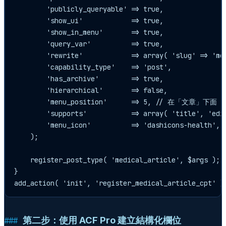
        'publicly_queryable' => true,

        'show_ui'            => true,

        'show_in_menu'       => true,

        'query_var'          => true,

        'rewrite'            => array( 'slug' => 'med
        'capability_type'    => 'post',

        'has_archive'        => true,

        'hierarchical'       => false,

        'menu_position'      => 5, // 在「文章」下面

        'supports'           => array( 'title', 'edit
        'menu_icon'          => 'dashicons-health',

    );

    register_post_type( 'medical_article', $args );

}

第二步：使用 ACF Pro 建立結構化欄位