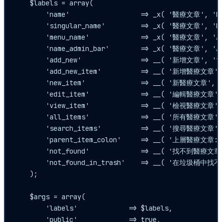
    $labels = array(

        'name'                  => _x( '醫療文章', 'Pos
        'singular_name'         => _x( '醫療文章', 'Pos
        'menu_name'             => _x( '醫療文章', 'Adm
        'name_admin_bar'        => _x( '醫療文章', 'Add
        'add_new'               => __( '新增文章', 'te
        'add_new_item'          => __( '新增醫療文章', 
        'new_item'              => __( '新醫療文章', 't
        'edit_item'             => __( '編輯醫療文章', 
        'view_item'             => __( '檢視醫療文章', 
        'all_items'             => __( '所有醫療文章', 
        'search_items'          => __( '搜尋醫療文章', 
        'parent_item_colon'     => __( '上層醫療文章:',
        'not_found'             => __( '找不到醫療文章。
        'not_found_in_trash'    => __( '在垃圾桶中找
    );

    $args = array(

        'labels'             => $labels,

        'public'             => true,
