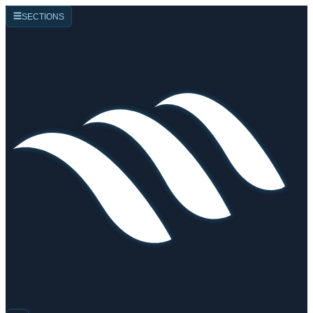
☰
SECTIONS