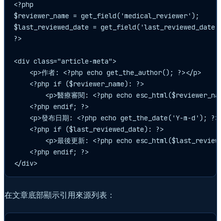
<?php

$reviewer_name = get_field('medical_reviewer');

$last_reviewed_date = get_field('last_reviewed_date')
?>

<div class="article-meta">

    <p>作者: <?php echo get_the_author(); ?></p>

    <?php if ($reviewer_name): ?>

        <p>醫療審閱: <?php echo esc_html($reviewer_nam
    <?php endif; ?>

    <p>發布日期: <?php echo get_the_date('Y-m-d'); ?><
    <?php if ($last_reviewed_date): ?>

        <p>最後更新: <?php echo esc_html($last_reviewe
    <?php endif; ?>

在文章底部顯示引用來源列表：