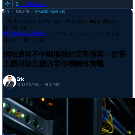
$
立即諮詢 →
首頁
/
技術新知
/
網站效能與架構優化
~/blog/zero-downtime-website-migration-
guide.md
網站效能與架構優化
·
2026 / 05 / 02
· 更新於
2026 / 07 / 02
網站遷移不中斷服務的完整指南：從舊
主機到新主機的零停機轉移實戰
Eric
浪花科技創辦人 · AI 架構師