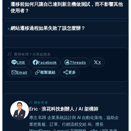
遷移前如何只讓自己連到新主機做測試，而不影響其他
使用者？
網站遷移過程如果失敗了該怎麼辦？
// 覺得有用？分享給朋友
LINE
Facebook
Threads
X
Email
複製連結
更多
// 關於作者
Eric · 浪花科技創辦人 / AI 架構師
專注 B2B 企業系統設計與 AI 自動化落地，協助企
業把客服、訂單、行銷流程交給 AI。擅長
WordPress／Laravel 高階開發、n8n／API 串接