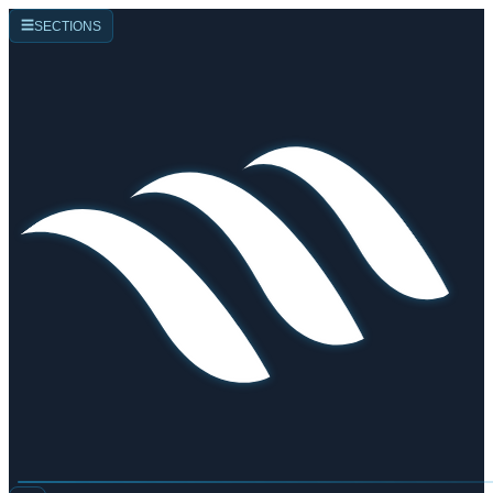
☰
SECTIONS