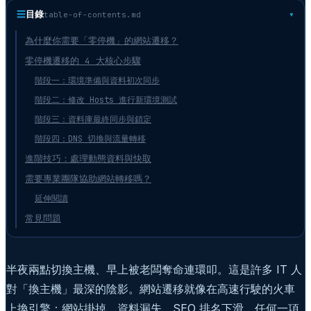
☰
目錄
table-of-contents.md
為什麼你需要「零停機」的網站遷移？
零停機遷移的 4 大核心步驟
階段一：環境準備與資料初次同步
階段二：修改 Hosts 進行新環境測試
階段三：資料庫最終同步與鎖定
階段四：DNS 切換與流量轉移
進階技巧：處理動態資料與快取
需要專業團隊協助網站轉移嗎？
延伸閱讀
常見問題
半夜兩點切換主機、早上被老闆奪命連環叩。這是許多 IT 人
對「換主機」最深的陰影。網站遷移就像在高速行駛的火車
上換引擎：網站掛掉、資料漏失、SEO 排名下滑，任何一項