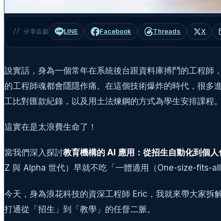
LINE
Facebook
Threads
X
// 分享這篇
說實話，身為一個常年在系統後台跟資料庫搏鬥的工程師，每
的工程師魂都會隱隱作痛。在這個技術爆炸的時代，很多進修
工比對匯款紀錄，以及用土法煉鋼的方式為學生安排課程
這實在是太浪費生命了！
當我們深入探討
教育機構的 AI 應用：從招生自動化到個
Z 與 Alpha 世代）早就不吃「一體適用（One-siz
今天，身為浪花科技的資深工程師 Eric，我就來帶大家拆解，如
打通從「招生」到「教學」的任督二脈。