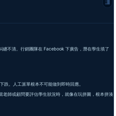
知識圖譜與 RAG 技術的完美結合
程式碼實戰：用 WordPress 串接 LLM 生成
個人化建議
教育機構導入 AI 的 3 大避坑指南
1. 拒絕 AI 幻覺：沒有邊界設定的 AI 是災
難
2. 系統整合：別讓新 AI 變成另一個資訊孤
島
糾纏不清。行銷團隊在 Facebook 下廣告，潛在學生填了
3. 隱私與資安：學生數據的絕對防線
結語：這是一場不進則退的軍備競賽
延伸閱讀
常見問題
下跌。人工派單根本不可能做到即時回應。
）。當老師或顧問要評估學生狀況時，就像在玩拼圖，根本拼湊