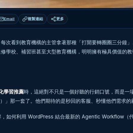
Email
複製連結
更多
次看到教育機構的主管拿著那種「打開要轉圈圈三分鐘」、充
學校、補習班甚至大型教育機構，明明擁有極具價值的教學內容
。
人化學習推薦
時，這絕對不只是一個好聽的行銷口號，而是一場
e-fits-all）」那一套了。他們期待的是秒回的客服、秒懂他
何利用 WordPress 結合最新的 Agentic Workf