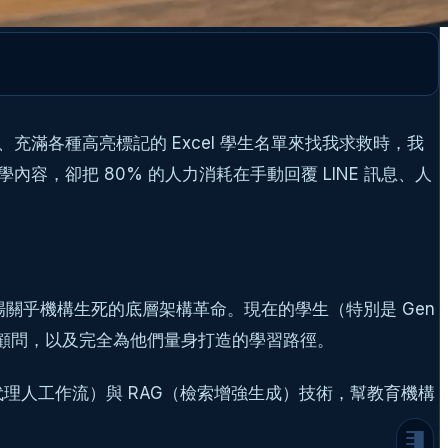
滿各種高亮標記的 Excel 學生名單來找我求救時，我
，卻把 80% 的人力消耗在手動回覆 LINE 訊息、人
痛點剖析：為什麼傳統招生與教學模式正在失
效？
招生系統的「義大利麵架構」災難
「一體適用」的教材已無法滿足現代學生
招生自動化：用 AI 代理人打造 24H 超級
招生辦公室
關乎機構生死的底層架構革命。現在的學生（特別是 Gen
AI 代理人接管諮詢與名單分流
們需求的顧問，以及完全為他們量身打造的學習路徑。
從「潛在名單」到「註冊入學」的自動化旅程
個人化學習推薦：用數據與 LLM 打造專屬
low（代理人工作流）與 RAG（檢索增強生成）技術，幫教育機構
「AI 家教大腦」
學習履歷數據化：打破 LMS 的資訊孤島