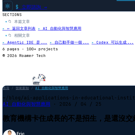
$
立即諮詢 →
SECTIONS
📁 本篇文章
▸
▸
← 返回文章列表
▸
AI 自動化與智慧應用
📁 相關文章
▸
▸
Agentic IDE 是...
▸
自己動手做一個...
▸
Codex 可以生成...
6 pages · 100+ projects
© 2026 Roamer Tech
首頁
/
技術新知
/
AI 自動化與智慧應用
~/blog/ai-applications-in-educational-insti
AI 自動化與智慧應用
·
2026 / 04 / 25
教育機構卡住成長的不是招生，是還沒交給 
Eric