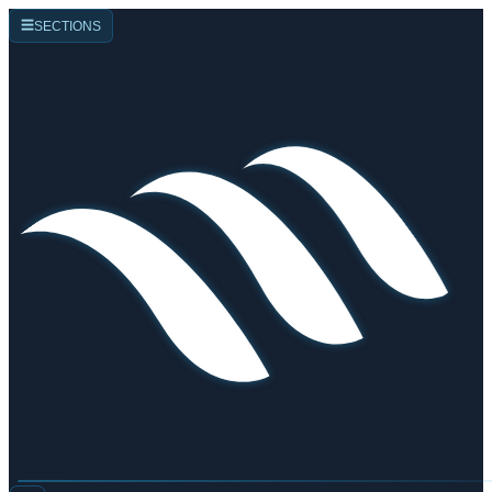
☰
SECTIONS