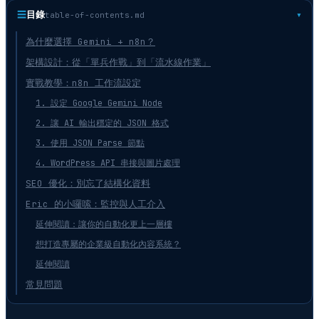
☰
目錄
table-of-contents.md
為什麼選擇 Gemini + n8n？
架構設計：從「單兵作戰」到「流水線作業」
實戰教學：n8n 工作流設定
1. 設定 Google Gemini Node
2. 讓 AI 輸出穩定的 JSON 格式
3. 使用 JSON Parse 節點
4. WordPress API 串接與圖片處理
SEO 優化：別忘了結構化資料
Eric 的小囉嗦：監控與人工介入
延伸閱讀：讓你的自動化更上一層樓
想打造專屬的企業級自動化內容系統？
延伸閱讀
常見問題